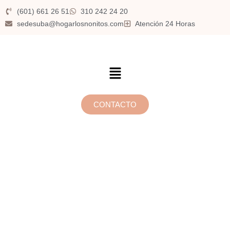
(601) 661 26 51
310 242 24 20
sedesuba@hogarlosnonitos.com
Atención 24 Horas
CONTACTO
Hogar
gerontológico en
Bogotá